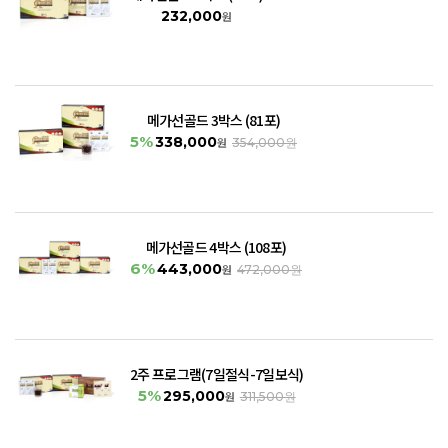
232,000
원
메가선골드 3박스 (81포)
5%
338,000
원
354,000원
메가선골드 4박스 (108포)
6%
443,000
원
472,000원
2주 프로그램(7일절식-7일보식)
5%
295,000
원
311,500원