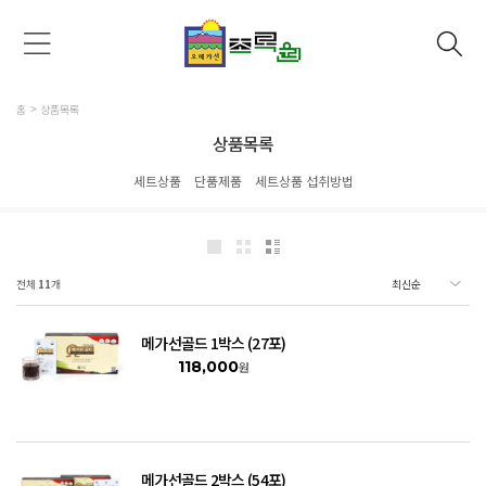
홈
상품목록
상품목록
세트상품
단품제품
세트상품 섭취방법
전체
11
개
메가선골드 1박스 (27포)
118,000
원
메가선골드 2박스 (54포)