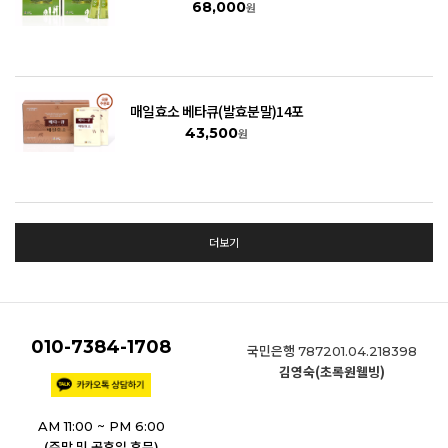
68,000
원
매일효소 베타큐(발효분말)14포
43,500
원
더보기
010-7384-1708
국민은행
787201.04.218398
김영숙(초록원웰빙)
AM 11:00 ~ PM 6:00
(주말 및 공휴일 휴무)