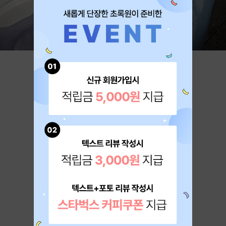
체내 노폐물 배출 자연 치유력
회복을 동시에 듀얼 솔루션!!
오메가선프로그램의 목적은 태양과땅의 생명에너지를
신체에 공급하고 절식을통해
체내에 쌓여있는 온갖 찌꺼기를 대청소 함으로
건강을 되찾아 만족한 삶을 사는 것입니다
유약을 바르지 않은 오래된 옹기항아리를 사용해
자식을 기르는정성으로 효소를 만듭니다
BRAND STORY