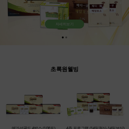
자세히보기
초록원웰빙
메가선골드 4박스 (108포)
4주 프로그램 (14일절식-14일보식)