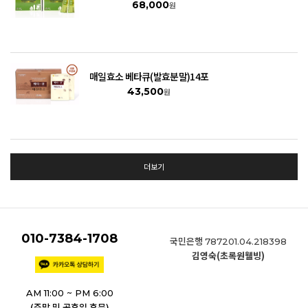
68,000
원
매일효소 베타큐(발효분말)14포
43,500
원
더보기
010-7384-1708
국민은행
787201.04.218398
김영숙(초록원웰빙)
AM 11:00 ~ PM 6:00
(주말 및 공휴일 휴무)