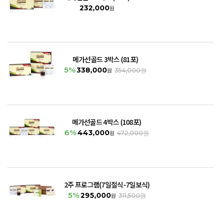
232,000
원
메가선골드 3박스 (81포)
5%
338,000
원
354,000원
메가선골드 4박스 (108포)
6%
443,000
원
472,000원
2주 프로그램(7일절식-7일보식)
5%
295,000
원
311,500원