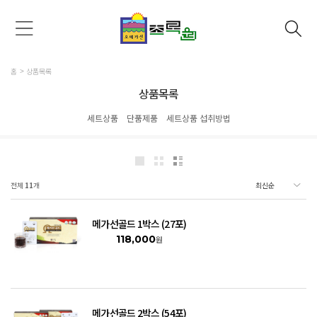
홈
상품목록
상품목록
세트상품
단품제품
세트상품 섭취방법
전체
11
개
메가선골드 1박스 (27포)
118,000
원
메가선골드 2박스 (54포)