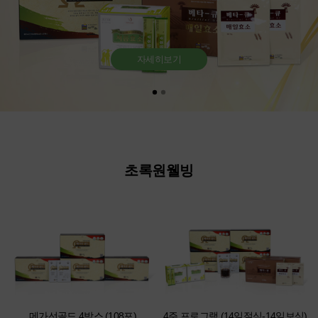
자세히보기
초록원웰빙
메가선골드 4박스 (108포)
4주 프로그램 (14일절식-14일보식)