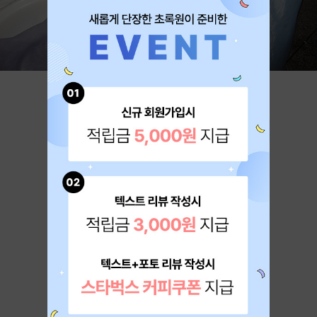
체내 노폐물 배출 자연 치유력
회복을 동시에 듀얼 솔루션!!
오메가선프로그램의 목적은 태양과땅의 생명에너지를
신체에 공급하고 절식을통해
체내에 쌓여있는 온갖 찌꺼기를 대청소 함으로
건강을 되찾아 만족한 삶을 사는 것입니다
유약을 바르지 않은 오래된 옹기항아리를 사용해
자식을 기르는정성으로 효소를 만듭니다
BRAND STORY