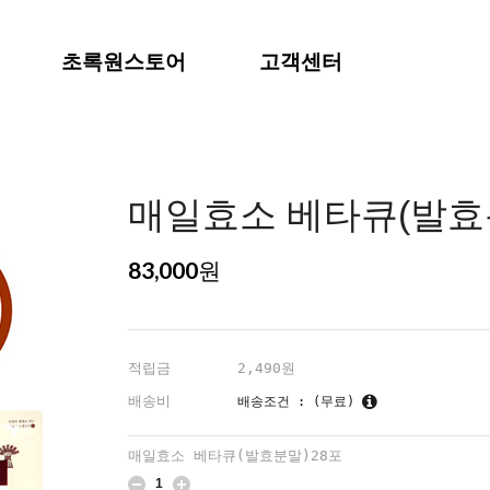
초록원스토어
고객센터
매일효소 베타큐(발효
83,000
원
적립금
2,490원
배송비
배송조건 : (무료)
매일효소 베타큐(발효분말)28포