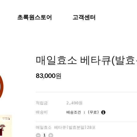
초록원스토어
고객센터
매일효소 베타큐(발효
83,000
원
적립금
2,490원
배송비
배송조건 : (무료)
매일효소 베타큐(발효분말)28포