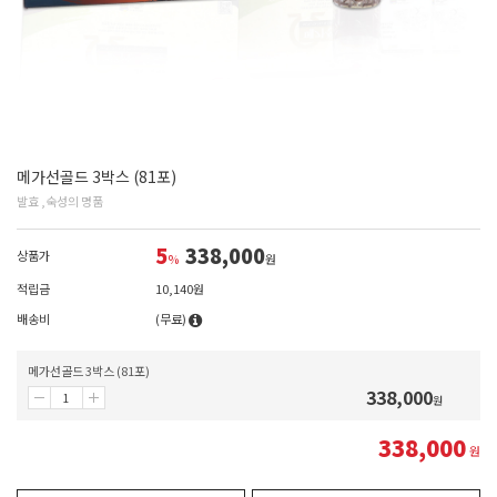
메가선골드 3박스 (81포)
발효 ,숙성의 명품
5
338,000
상품가
%
원
적립금
10,140원
배송비
(무료)
메가선골드 3박스 (81포)
338,000
원
338,000
원