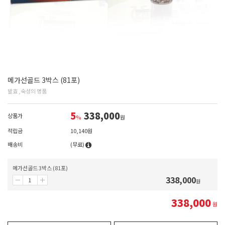
메가선골드 3박스 (81포)
발효 ,숙성의 명품
5
338,000
상품가
%
원
적립금
10,140원
배송비
(무료)
메가선골드 3박스 (81포)
338,000
원
338,000
원