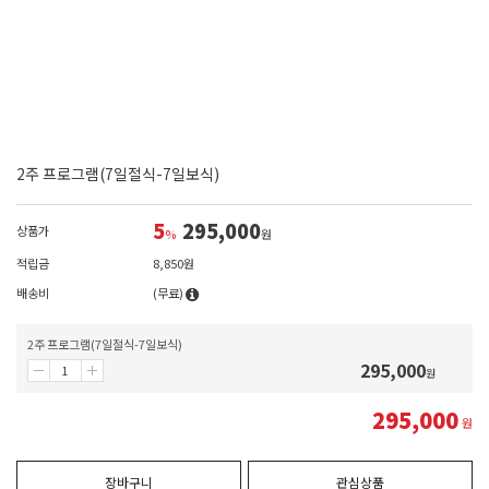
2주 프로그램(7일절식-7일보식)
5
295,000
상품가
%
원
적립금
8,850원
배송비
(무료)
2주 프로그램(7일절식-7일보식)
295,000
원
295,000
원
장바구니
관심상품