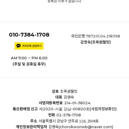
등록된 리뷰가 없습니다.
010-7384-1708
국민은행
787201.04.218398
김영숙(초록원웰빙)
AM 11:00 ~ PM 6:00
(주말 및 공휴일 휴무)
상호
초록원웰빙
대표
김영숙
사업자등록번호
214-01-38024
통신판매업 신고
[사업자정보확인]
제2020-서울 강남-00820호
전화
02-578-1708
주소
서울특별시 강남구 언주로 118, 2504호
개인정보관리책임자
김영숙
(chorokwonwb@naver.com)