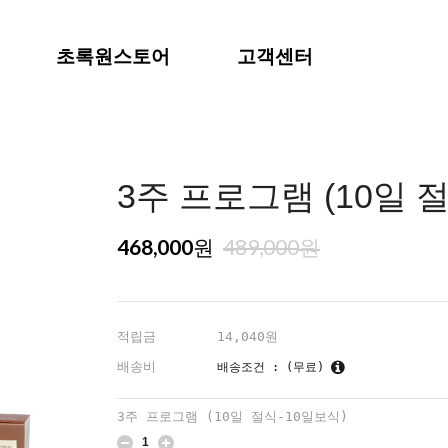
초록원스토어
고객센터
3주 프로그램 (10일 
468,000
489,000
원
원
적립금
14,040원
배송비
배송조건 : (무료)
3주 프로그램 (10일 절식-10일보식)