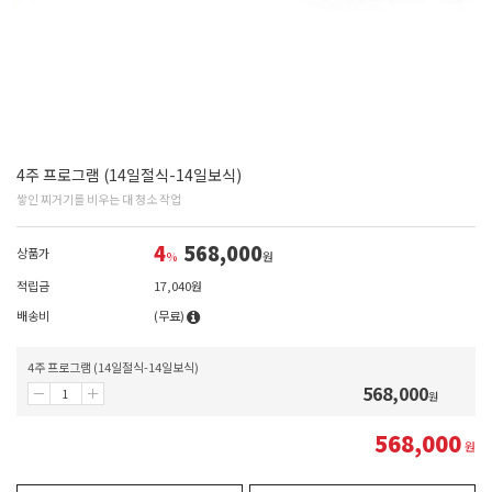
4주 프로그램 (14일절식-14일보식)
쌓인 찌거기를 비우는 대 청소 작업
4
568,000
상품가
%
원
적립금
17,040원
배송비
(무료)
4주 프로그램 (14일절식-14일보식)
568,000
원
568,000
원