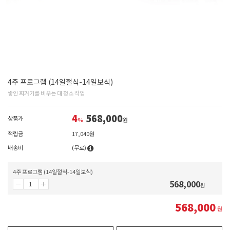
4주 프로그램 (14일절식-14일보식)
쌓인 찌거기를 비우는 대 청소 작업
4
568,000
상품가
%
원
적립금
17,040원
배송비
(무료)
4주 프로그램 (14일절식-14일보식)
568,000
원
568,000
원