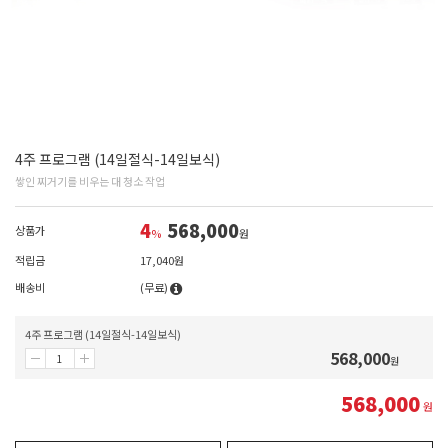
4주 프로그램 (14일절식-14일보식)
쌓인 찌거기를 비우는 대 청소 작업
4
568,000
상품가
%
원
적립금
17,040원
배송비
(무료)
4주 프로그램 (14일절식-14일보식)
568,000
원
568,000
원