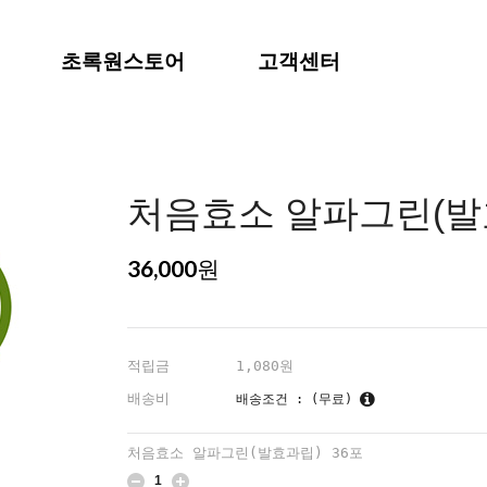
초록원스토어
고객센터
처음효소 알파그린(발효
36,000
원
적립금
1,080원
배송비
배송조건 : (무료)
처음효소 알파그린(발효과립) 36포