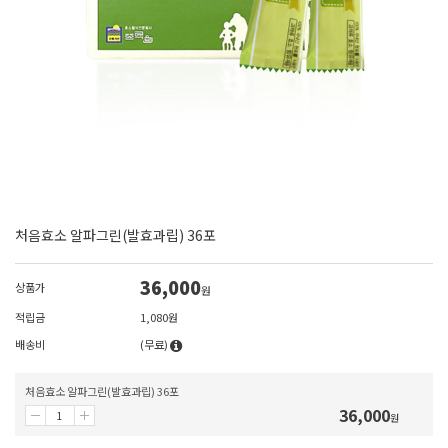
처음효소 알파그린(발효과립) 36포
36,000
상품가
원
적립금
1,080원
배송비
(무료)
처음효소 알파그린(발효과립) 36포
36,000
원