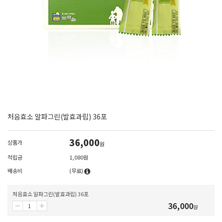
처음효소 알파그린(발효과립) 36포
36,000
상품가
원
적립금
1,080원
배송비
(무료)
처음효소 알파그린(발효과립) 36포
36,000
원