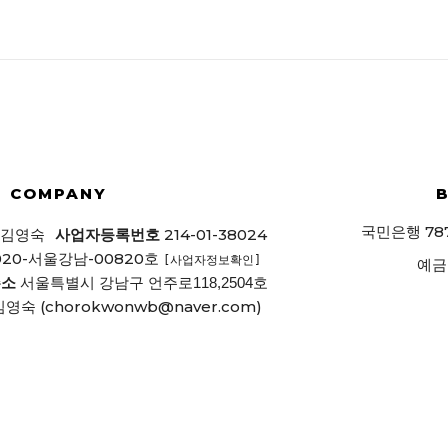
COMPANY
78
국민은행
214-01-38024
김영숙
사업자등록번호
020-서울강남-00820호
[사업자정보확인]
예금
주소
서울특별시 강남구 언주로118,2504호
(chorokwonwb@naver.com)
김영숙