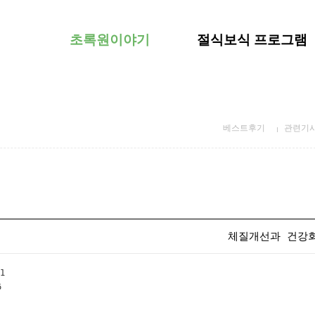
초록원이야기
절식보식 프로그램
베스트후기
관련기
체질개선과 건강
1
6