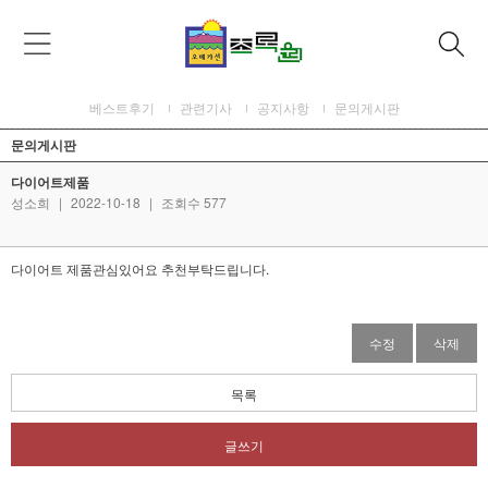
베스트후기
관련기사
공지사항
문의게시판
문의게시판
다이어트제품
성소희
|
2022-10-18
|
조회수 577
다이어트 제품관심있어요 추천부탁드립니다.
수정
삭제
목록
글쓰기