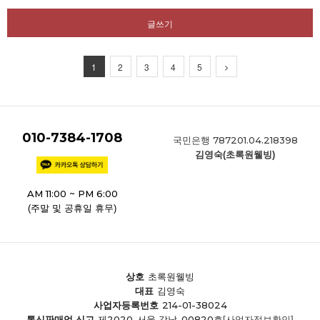
글쓰기
1
2
3
4
5
010-7384-1708
787201.04.218398
국민은행
김영숙(초록원웰빙)
AM 11:00 ~ PM 6:00
(주말 및 공휴일 휴무)
상호
초록원웰빙
대표
김영숙
214-01-38024
사업자등록번호
제2020-서울 강남-00820호
통신판매업 신고
[사업자정보확인]