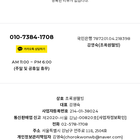
등록된 리뷰가 없습니다.
010-7384-1708
국민은행
787201.04.218398
김영숙(초록원웰빙)
AM 11:00 ~ PM 6:00
(주말 및 공휴일 휴무)
상호
초록원웰빙
대표
김영숙
사업자등록번호
214-01-38024
통신판매업 신고
[사업자정보확인]
제2020-서울 강남-00820호
전화
02-578-1708
주소
서울특별시 강남구 언주로 118, 2504호
개인정보관리책임자
김영숙
(chorokwonwb@naver.com)