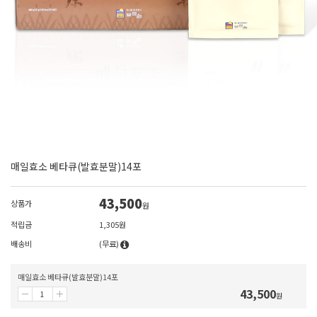
매일효소 베타큐(발효분말)14포
43,500
상품가
원
적립금
1,305원
배송비
(무료)
매일효소 베타큐(발효분말)14포
43,500
원