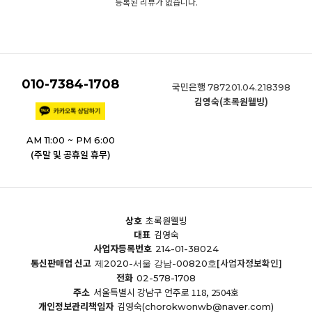
등록된 리뷰가 없습니다.
010-7384-1708
국민은행
787201.04.218398
김영숙(초록원웰빙)
AM 11:00 ~ PM 6:00
(주말 및 공휴일 휴무)
상호
초록원웰빙
대표
김영숙
사업자등록번호
214-01-38024
통신판매업 신고
[사업자정보확인]
제2020-서울 강남-00820호
전화
02-578-1708
주소
서울특별시 강남구 언주로 118, 2504호
개인정보관리책임자
김영숙
(chorokwonwb@naver.com)