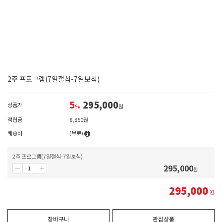
2주 프로그램(7일절식-7일보식)
5
295,000
상품가
%
원
적립금
8,850원
배송비
(무료)
2주 프로그램(7일절식-7일보식)
295,000
원
295,000
원
장바구니
관심상품